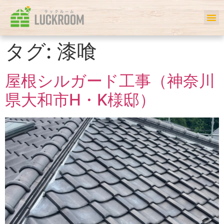
ホーム
初めての方へ
事例一覧
サービス
お客様の声
私たちについて
会社案内
Q＆A
タグ:
漆喰
屋根シルガード工事（神奈川
県大和市H・K様邸）