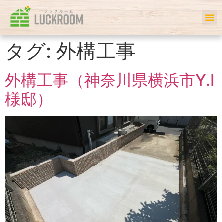
ホーム
初めての方へ
事例一覧
サービス
お客様の声
私たちについて
会社案内
Q＆A
タグ:
外構工事
外構工事（神奈川県横浜市Y.I
様邸）