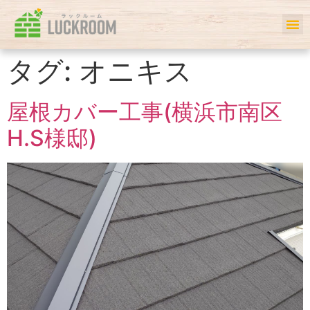
ホーム
初めての方へ
事例一覧
サービス
お客様の声
私たちについて
会社案内
Q＆A
タグ:
オニキス
屋根カバー工事(横浜市南区
H.S様邸)