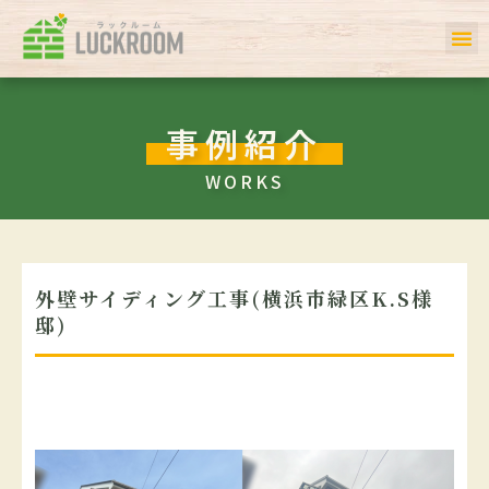
ホーム
初めての方へ
事例一覧
サービス
お客様の声
私たちについて
会社案内
Q＆A
事例紹介
WORKS
外壁サイディング工事(横浜市緑区K.S様
邸)