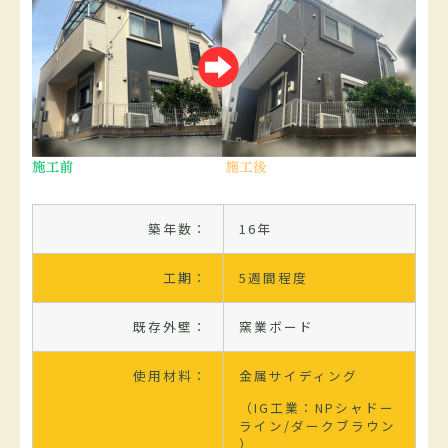
築年数：
16年
工期：
5週間程度
既存外壁：
窯業ボード
使用材料：
金属サイディング
（IG工業：NPシャドー
ライン/ダークブラウン
）