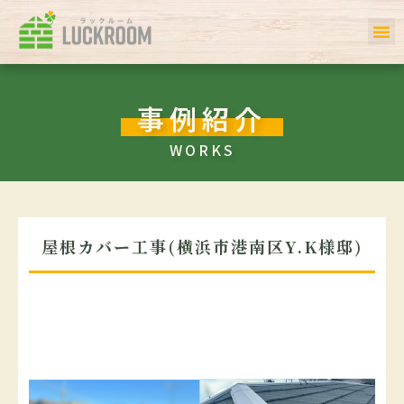
ホーム
初めての方へ
事例一覧
サービス
お客様の声
私たちについて
会社案内
Q＆A
事例紹介
WORKS
屋根カバー工事(横浜市港南区Y.K様邸)