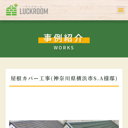
ホーム
初めての方へ
事例一覧
サービス
お客様の声
私たちについて
会社案内
Q＆A
事例紹介
WORKS
屋根カバー工事(神奈川県横浜市S.A様邸)