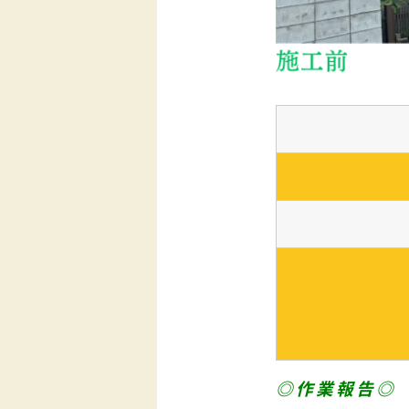
◎作業報告◎