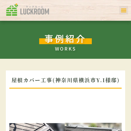
ホーム
初めての方へ
事例一覧
サービス
お客様の声
私たちについて
会社案内
Q＆A
事例紹介
WORKS
屋根カバー工事(神奈川県横浜市Y.I様邸)