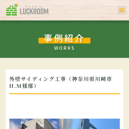
ホーム
初めての方へ
事例一覧
サービス
お客様の声
私たちについて
会社案内
Q＆A
事例紹介
WORKS
外壁サイディング工事（神奈川県川崎市
H.M様邸）