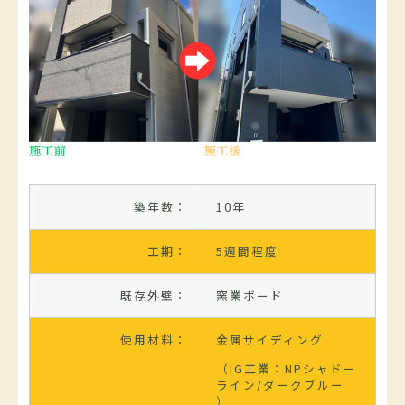
築年数：
10年
工期：
5週間程度
既存外壁：
窯業ボード
使用材料：
金属サイディング
（IG工業：NPシャドー
ライン/ダークブルー
）