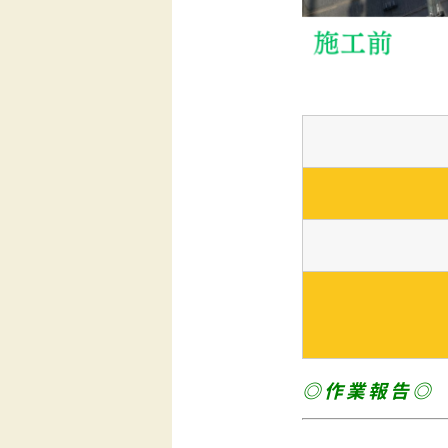
◎作業報告◎