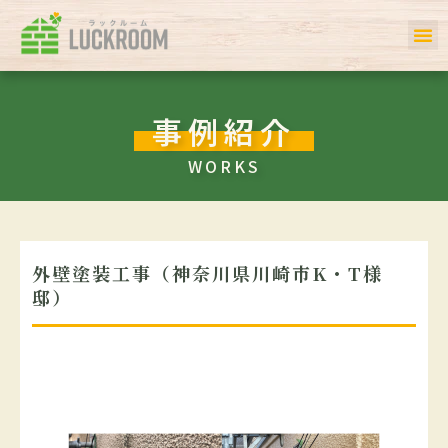
ホーム
初めての方へ
事例一覧
サービス
お客様の声
私たちについて
会社案内
Q＆A
事例紹介
WORKS
外壁塗装工事（神奈川県川崎市K・T様
邸）